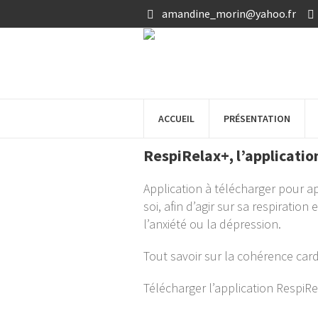
amandine_morin@yahoo.fr
18 mai 2023
adm
ACCUEIL
PRÉSENTATION
RespiRelax+, l’applicati
Application à télécharger pour a
soi, afin d’agir sur sa respiratio
l’anxiété ou la dépression.
Tout savoir sur la cohérence car
Télécharger l’application RespiRe