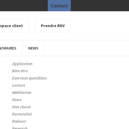
Contact
space client
Prendre RDV
NORAIRES
NEWS
CATEGORIES
Application
Bien-être
Exercices quotidiens
Lecture
Méditation
News
Non classé
Parentalité
Podcast
Research