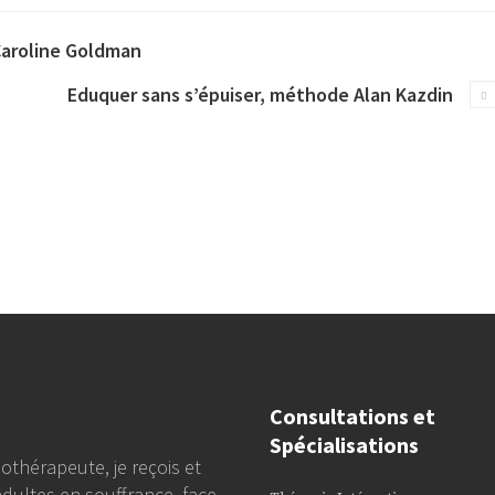
Caroline Goldman
Eduquer sans s’épuiser, méthode Alan Kazdin
Consultations et
Spécialisations
othérapeute, je reçois et
adultes en souffrance, face