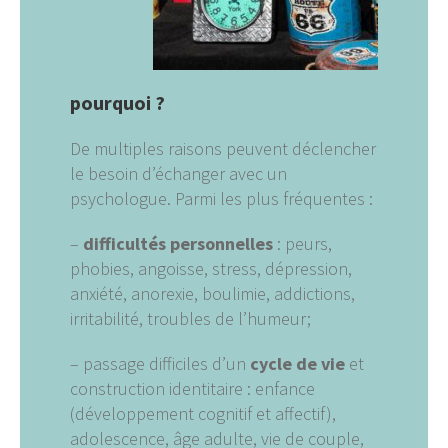
pourquoi ?
De multiples raisons peuvent déclencher
le besoin d’échanger avec un
psychologue. Parmi les plus fréquentes :
–
difficultés personnelles
: peurs,
phobies, angoisse, stress, dépression,
anxiété, anorexie, boulimie, addictions,
irritabilité, troubles de l’humeur;
– passage difficiles d’un
cycle de vie
et
construction identitaire : enfance
(développement cognitif et affectif),
adolescence, âge adulte, vie de couple,