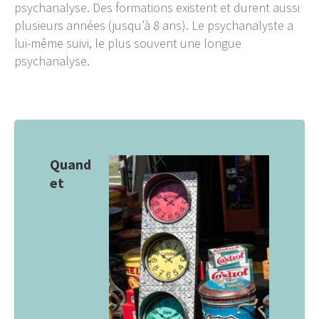
psychanalyse. Des formations existent et durent aussi
plusieurs années (jusqu’à 8 ans). Le psychanalyste a
lui-même suivi, le plus souvent une longue
psychanalyse.
Quand
et