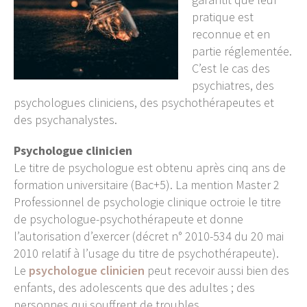
pratique est
reconnue et en
partie réglementée.
C’est le cas des
psychiatres, des
psychologues cliniciens, des psychothérapeutes et
des psychanalystes.
Psychologue clinicien
Le titre de psychologue est obtenu après cinq ans de
formation universitaire (Bac+5). La mention Master 2
Professionnel de psychologie clinique octroie le titre
de psychologue-psychothérapeute et donne
l’autorisation d’exercer (décret n° 2010-534 du 20 mai
2010 relatif à l’usage du titre de psychothérapeute).
Le
psychologue clinicien
peut recevoir aussi bien des
enfants, des adolescents que des adultes ; des
personnes qui souffrent de troubles