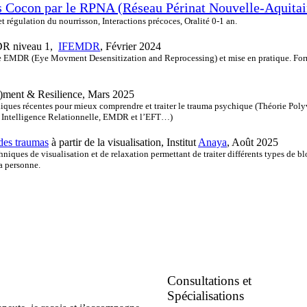
s Cocon par le RPNA (Réseau Périnat Nouvelle-Aquitai
 régulation du nourrisson, Interactions précoces, Oralité 0-1 an.
MDR niveau 1,
IFEMDR
, Février 2024
he EMDR (Eye Movment Desensitization and Reprocessing) et mise en pratique. Fo
)ment & Resilience, Mars 2025
ques récentes pour mieux comprendre et traiter le trauma psychique (Théorie Polyva
, Intelligence Relationnelle, EMDR et l’EFT…)
 des traumas
à partir de la visualisation, Institut
Anaya
, Août 2025
hniques de visualisation et de relaxation permettant de traiter différents types de b
a personne.
Consultations et
Spécialisations