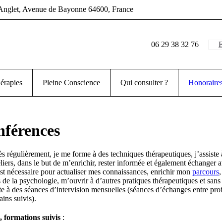
Anglet
, Avenue de Bayonne
64600
,
France
06 29 38 32 76
E
érapies
Pleine Conscience
Qui consulter ?
Honoraire
nférences
ès régulièrement, je me forme à des techniques thérapeutiques, j’assiste 
eliers, dans le but de m’enrichir, rester informée et également échanger a
 est nécessaire pour actualiser mes connaissances, enrichir mon
parcours
ps de la psychologie, m’ouvrir à d’autres pratiques thérapeutiques et s
siste à des séances d’intervision mensuelles (séances d’échanges entre prof
ins suivis).
, formations suivis
: