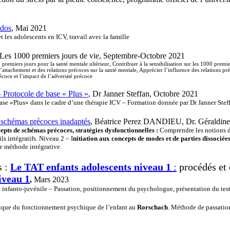
dos
, Mai 2021
t les adolescents en ICV, travail avec la famille
 Les 1000 premiers jours de vie, Septembre-Octobre 2021
0 premiers jours pour la santé mentale ultérieur, Contribuer à la sensibilisation sur les 1000 pr
’attachement et des relations précoces sur la santé mentale, Apprécier l’influence des relations 
oce et l’impact de l’adversité précoce
 Protocole de base « Plus »
, Dr Janner Steffan, Octobre 2021
base «Plus» dans le cadre d’une thérapie ICV – Formation donnée par Dr Janner Steff
s schémas précoces inadaptés
, Béatrice Perez DANDIEU, Dr. Géraldine 
epts de schémas précoces, stratégies dysfonctionnelles :
Comprendre les notions d
ils intégratifs. Niveau 2 – I
nitiation aux concepts de modes et de parties dissociée
une méthode intégrative.
es
:
Le TAT enfants adolescents niveau 1
:
procédés et 
iveau 1
,
Mars 2023
 infanto-juvénile – Passation, positionnement du psychologue, présentation du test 
ique du fonctionnement psychique de l’enfant au
Rorschach
. Méthode de passatio