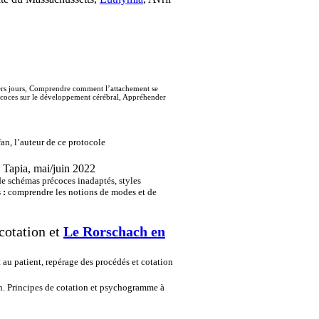
emiers jours, Comprendre comment l’attachement se
précoces sur le développement cérébral, Appréhender
an, l’auteur de ce protocole
Tapia, mai/juin 2022
e schémas précoces inadaptés, styles
s :
comprendre les notions de modes et de
cotation
et
Le Rorschach en
au patient, repérage des procédés et cotation
n. Principes de cotation et psychogramme à