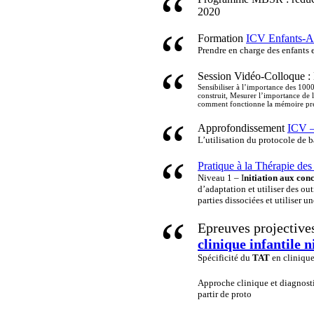
2020
Formation
ICV Enfants-A
Prendre en charge des enfants e
Session Vidéo-Colloque :
Sensibiliser à l’importance des 100
construit, Mesurer l’importance de l
comment fonctionne la mémoire préc
Approfondissement
ICV –
L’utilisation du protocole de 
Pratique à la Thérapie de
Niveau 1 – I
nitiation aux conc
d’adaptation et utiliser des out
parties dissociées et utiliser 
Epreuves projectiv
clinique infantile n
Spécificité du
TAT
en clinique
Approche clinique et diagnost
partir de proto