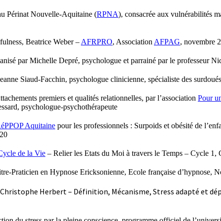
u Périnat Nouvelle-Aquitaine (
RPNA
), consacrée aux vulnérabilités ma
dfulness, Beatrice Weber –
AFRPRO
, Association
AFPAG
, novembre 
ganisé par Michelle Depré, psychologue et parrainé par le professeur 
eanne Siaud-Facchin, psychologue clinicienne, spécialiste des surdoué
ttachements premiers et qualités relationnelles, par l’association
Pour un
essard, psychologue-psychothérapeute
éPPOP Aquitaine
pour les professionnels : Surpoids et obésité de l’enfan
020
Cycle de la Vie
– Relier les Etats du Moi à travers le Temps – Cycle 1
itre-Praticien en Hypnose Ericksonienne, Ecole française d’hypnose, 
Christophe Herbert – Définition, Mécanisme, Stress adapté et dépa
n du stress par la pleine conscience, programme officiel de l’univers