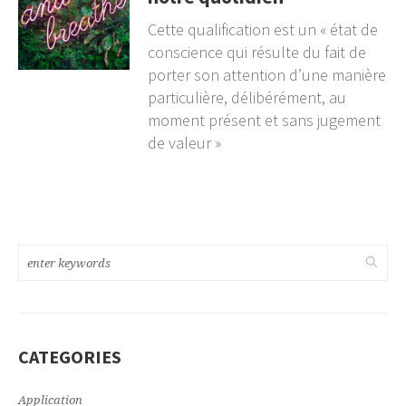
Cette qualification est un « état de
conscience qui résulte du fait de
porter son attention d’une manière
particulière, délibérément, au
moment présent et sans jugement
de valeur »
CATEGORIES
Application