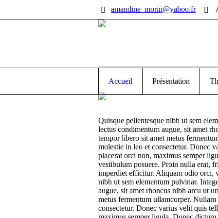
amandine_morin@yahoo.fr
Accueil
Présentation
Th
Quisque pellentesque nibh ut sem elem
lectus condimentum augue, sit amet rho
tempor libero sit amet metus fermentum
molestie in leo et consectetur. Donec va
placerat orci non, maximus semper lig
vestibulum posuere. Proin nulla erat, f
imperdiet efficitur. Aliquam odio orci,
nibh ut sem elementum pulvinar. Integ
augue, sit amet rhoncus nibh arcu ut ur
metus fermentum ullamcorper. Nullam sce
consectetur. Donec varius velit quis tel
maximus semper ligula. Donec dictum m