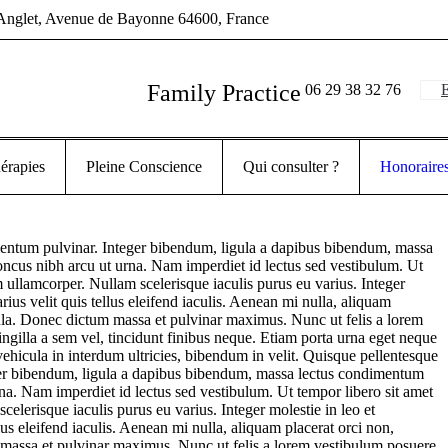
Anglet
, Avenue de Bayonne
64600
,
France
Family Practice
06 29 38 32 76
E
érapies
Pleine Conscience
Qui consulter ?
Honoraire
entum pulvinar. Integer bibendum, ligula a dapibus bibendum, massa
ncus nibh arcu ut urna. Nam imperdiet id lectus sed vestibulum. Ut
 ullamcorper. Nullam scelerisque iaculis purus eu varius. Integer
rius velit quis tellus eleifend iaculis. Aenean mi nulla, aliquam
ula. Donec dictum massa et pulvinar maximus. Nunc ut felis a lorem
ringilla a sem vel, tincidunt finibus neque. Etiam porta urna eget neque
 vehicula in interdum ultricies, bibendum in velit. Quisque pellentesque
er bibendum, ligula a dapibus bibendum, massa lectus condimentum
na. Nam imperdiet id lectus sed vestibulum. Ut tempor libero sit amet
lerisque iaculis purus eu varius. Integer molestie in leo et
lus eleifend iaculis. Aenean mi nulla, aliquam placerat orci non,
assa et pulvinar maximus. Nunc ut felis a lorem vestibulum posuere.