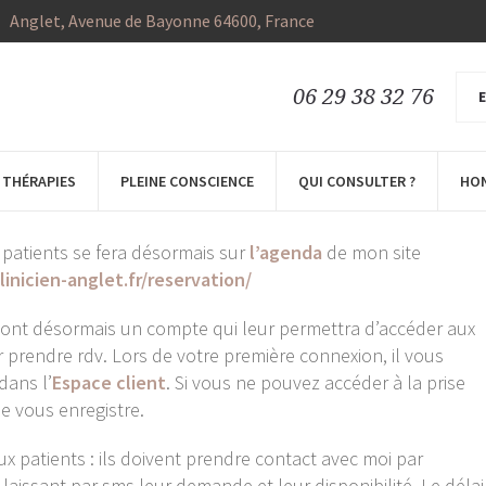
Anglet
, Avenue de Bayonne
64600
,
France
in
0
6
News
Non classé
,
06 29 38 32 76
E
e site
THÉRAPIES
PLEINE CONSCIENCE
QUI CONSULTER ?
HO
EZ-VOUS 🔹
 patients se fera désormais sur
l’agenda
de mon site
inicien-anglet.fr/reservation/
 ont désormais un compte qui leur permettra d’accéder aux
 prendre rdv. Lors de votre première connexion, il vous
dans l’
Espace client
. Si vous ne pouvez accéder à la prise
e vous enregistre.
x patients : ils doivent prendre contact avec moi par
issant par sms leur demande et leur disponibilité. Le délai