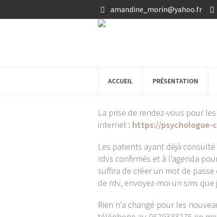
amandine_morin@yahoo.fr
21 janvier 2026
adm
Prise de rendez-vous sur l
ACCUEIL
PRÉSENTATION
🔹CHANGEMENT PRISE DE REND
La prise de rendez-vous pour les
internet :
https://psychologue-cl
Les patients ayant déjà consulté
rdvs confirmés et à l’agenda pour
suffira de créer un mot de passe 
de rdv, envoyez-moi un sms que j
Rien n’a changé pour les nouveau
téléphone au 0629383276 en me la