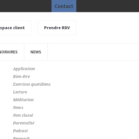
Contact
space client
Prendre RDV
NORAIRES
NEWS
CATEGORIES
Application
Bien-être
Exercices quotidiens
Lecture
Méditation
News
Non classé
Parentalité
Podcast
Research