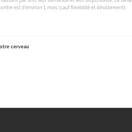
ntre est d’environ 1 mois (sauf flexibilité et désistement).
Votre cerveau