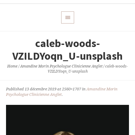
caleb-woods-
VZILDYoqn_U-unsplash
Home
/
Amandine Morin Psychologue Clinicienne Anglet
/
caleb-woods-
VZILDYoqn_U-unsplash
Published
13 décembre 2019
at 2560×1707 in
Amandine Morin
Psychologue Clinicienne Anglet
.