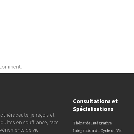
 comment.
Consultations et
Spécialisations
othérapeute, je reçois et
adultes en souffrance, face
Thérapie Intégrative
vénements de vie
Intégration du Cycle de Vie