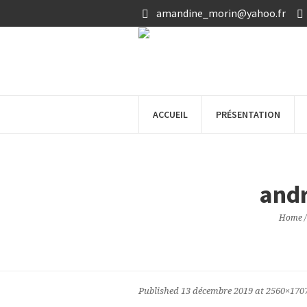
amandine_morin@yahoo.fr
ACCUEIL
PRÉSENTATION
and
Home
Published
13 décembre 2019
at 2560×170