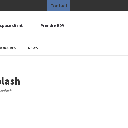
Contact
space client
Prendre RDV
NORAIRES
NEWS
lash
nsplash