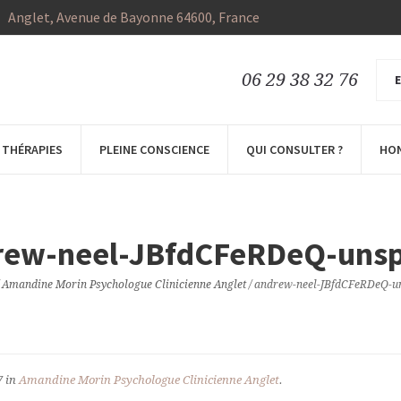
Anglet
, Avenue de Bayonne
64600
,
France
06 29 38 32 76
E
THÉRAPIES
PLEINE CONSCIENCE
QUI CONSULTER ?
HO
rew-neel-JBfdCFeRDeQ-unsp
/
Amandine Morin Psychologue Clinicienne Anglet
/
andrew-neel-JBfdCFeRDeQ-u
7 in
Amandine Morin Psychologue Clinicienne Anglet
.