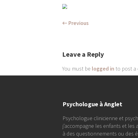
← Previous
Leave a Reply
You must be
logged in
to post a
Psychologue à Anglet
Psychologue clinicienne et psych
j’accompagne les enfants et les 
à des questionnements ou des é