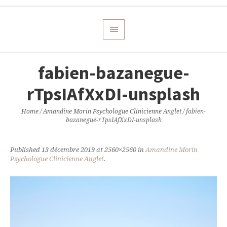
fabien-bazanegue-
rTpsIAfXxDI-unsplash
Home
/
Amandine Morin Psychologue Clinicienne Anglet
/
fabien-
bazanegue-rTpsIAfXxDI-unsplash
Published
13 décembre 2019
at 2560×2560 in
Amandine Morin
Psychologue Clinicienne Anglet
.