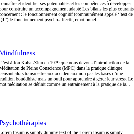
connaître et identifier ses potentialités et les compétences à développer
pour construire un accompagnement adapté Les bilans les plus courants
concernent : le fonctionnement cognitif (communément appelé ‘’test de
QI’’) le fonctionnement psycho-affectif, émotionnel...
Mindfulness
C’est à Jon Kabat-Zinn en 1979 que nous devons l’introduction de la
Méditation de Pleine Conscience (MPC) dans la pratique clinique,
pensant alors transmettre aux occidentaux non pas les bases d’une
tradition bouddhiste mais un outil pour apprendre à gérer leur stress. Le
mot méditation se définit comme un entrainement à la pratique de la...
Psychothérapies
Lorem Ipsum is simply dummy text of the Lorem Ipsum is simply