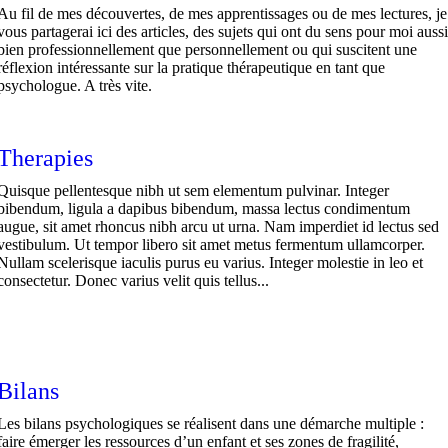
Au fil de mes découvertes, de mes apprentissages ou de mes lectures, je
vous partagerai ici des articles, des sujets qui ont du sens pour moi auss
bien professionnellement que personnellement ou qui suscitent une
réflexion intéressante sur la pratique thérapeutique en tant que
psychologue. A très vite.
Therapies
Quisque pellentesque nibh ut sem elementum pulvinar. Integer
bibendum, ligula a dapibus bibendum, massa lectus condimentum
augue, sit amet rhoncus nibh arcu ut urna. Nam imperdiet id lectus sed
vestibulum. Ut tempor libero sit amet metus fermentum ullamcorper.
Nullam scelerisque iaculis purus eu varius. Integer molestie in leo et
consectetur. Donec varius velit quis tellus...
Bilans
Les bilans psychologiques se réalisent dans une démarche multiple :
faire émerger les ressources d’un enfant et ses zones de fragilité,