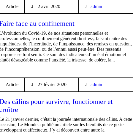
Article
2 avril 2020
admin
Faire face au confinement
L’évolution du Covid-19, de nos situations personnelles et
professionnelles, le confinement génèrent du stress, faisant naitre des
inquiétudes, de l’incertitude, de l’impuissance, des remises en question,
de l’incompréhension, ou de l’ennui aussi peut-être. Des ressentis
corporels se font sentir. Ce sont des indicateurs d’un état émotionnel
plutôt désagréable comme l’anxiété, la tristesse, de colère, la...
Article
27 février 2020
admin
Des câlins pour survivre, fonctionner et
croître
Le 21 janvier dernier, c’était la journée internationale des câlins. A cette
occasion, Le Monde a publié un article sur les bienfaits de ce geste
enveloppant et affectueux. J’y ai découvert entre autre la