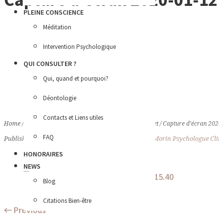
PLEINE CONSCIENCE
Méditation
Intervention Psychologique
QUI CONSULTER ?
Qui, quand et pourquoi?
Déontologie
Contacts et Liens utiles
Home
/
Amandine Morin Psychologue Clinicienne Anglet
/
Capture d’écran 202
FAQ
Published
12 janvier 2020
at 545×399 in
Amandine Morin Psychologue Clin
HONORAIRES
NEWS
Blog
Citations Bien-être
← Previous