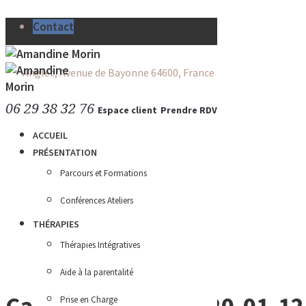
Contact
amandine_morin@yahoo.fr
Anglet
, Avenue de Bayonne
64600
,
France
06 29 38 32 76
Espace client
Prendre RDV
ACCUEIL
PRÉSENTATION
Parcours et Formations
Conférences Ateliers
THÉRAPIES
Thérapies Intégratives
Aide à la parentalité
Capture d’écran 2020-01-12 
Prise en Charge