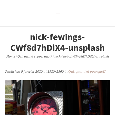
nick-fewings-
CWf8d7hDiX4-unsplash
Home
/
Qui, quand et pourquoi?
/
nick-fewings-CWf8d7hDiX4-unsplash
Published
9 janvier 2020
at 1920×2560 in
Qui, quand et pourquoi?
.