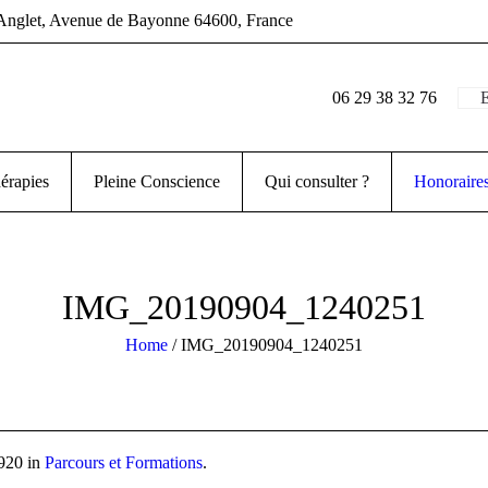
Anglet
, Avenue de Bayonne
64600
,
France
06 29 38 32 76
E
érapies
Pleine Conscience
Qui consulter ?
Honoraire
IMG_20190904_1240251
Home
/
IMG_20190904_1240251
920 in
Parcours et Formations
.