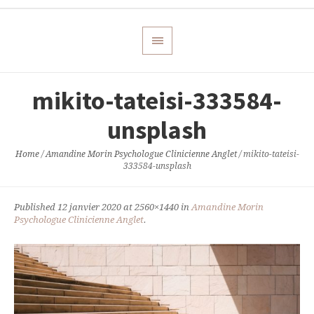
mikito-tateisi-333584-
unsplash
Home
/
Amandine Morin Psychologue Clinicienne Anglet
/
mikito-tateisi-
333584-unsplash
Published
12 janvier 2020
at 2560×1440 in
Amandine Morin
Psychologue Clinicienne Anglet
.