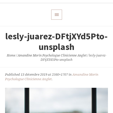
lesly-juarez-DFtjXYd5Pto-
unsplash
Home
/
Amandine Morin Psychologue Clinicienne Anglet
/
lesly-juarez-
DFtjXYd5Pto-unsplash
Published
13 décembre 2019
at 2560×1707 in
Amandine Morin
Psychologue Clinicienne Anglet
.