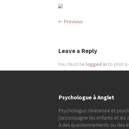
← Previous
Leave a Reply
You must be
logged in
to post a
Psychologue à Anglet
Psychologue clinicienne et psych
j’accompagne les enfants et les 
à des questionnements ou des é