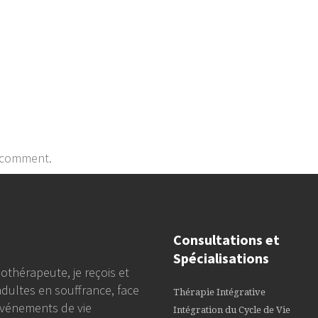
 comment.
Consultations et
Spécialisations
othérapeute, je reçois et
adultes en souffrance, face
Thérapie Intégrative
vénements de vie
Intégration du Cycle de Vie