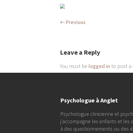
← Previous
Leave a Reply
You must be
logged in
to post a
Psychologue à Anglet
Psychologue clinicienne et psych
j’accompagne les enfants et les 
à des questionnements ou des é