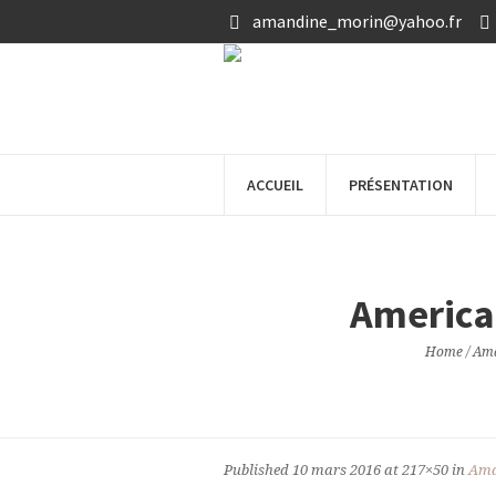
amandine_morin@yahoo.fr
ACCUEIL
PRÉSENTATION
America
Home
/
Ama
Published
10 mars 2016
at 217×50 in
Ama