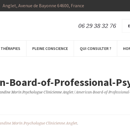
Anglet
, Avenue de Bayonne
64600
,
France
06 29 38 32 76
E
THÉRAPIES
PLEINE CONSCIENCE
QUI CONSULTER ?
HO
n-Board-of-Professional-Ps
ndine Morin Psychologue Clinicienne Anglet
/
American-Board-of-Professional
ndine Morin Psychologue Clinicienne Anglet
.